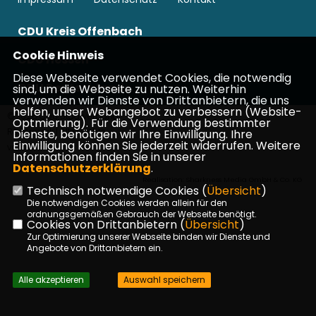
CDU Kreis Offenbach
Cookie Hinweis
CDU Hessen
Diese Webseite verwendet Cookies, die notwendig
CDU Deutschlands
sind, um die Webseite zu nutzen. Weiterhin
verwenden wir Dienste von Drittanbietern, die uns
helfen, unser Webangebot zu verbessern (Website-
©2026 CDU Stadtverband
Optmierung). Für die Verwendung bestimmter
Rödermark | Alle Rechte
Dienste, benötigen wir Ihre Einwilligung. Ihre
Einwilligung können Sie jederzeit widerrufen. Weitere
vorbehalten.
Informationen finden Sie in unserer
Datenschutzerklärung
.
Realisation: Sharkness Media GmbH & Co. KG
Technisch notwendige Cookies (
Übersicht
)
Die notwendigen Cookies werden allein für den
ordnungsgemäßen Gebrauch der Webseite benötigt.
Cookies von Drittanbietern (
Übersicht
)
Zur Optimierung unserer Webseite binden wir Dienste und
Angebote von Drittanbietern ein.
Alle akzeptieren
Auswahl speichern