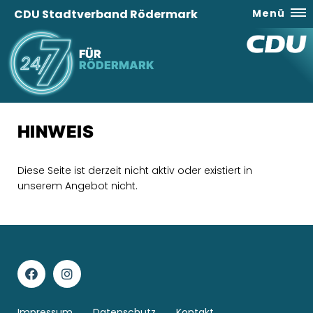
CDU Stadtverband Rödermark
Menü
FÜR
RÖDERMARK
HINWEIS
Diese Seite ist derzeit nicht aktiv oder existiert in
unserem Angebot nicht.
Impressum
Datenschutz
Kontakt