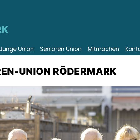
RK
Junge Union
Senioren Union
Mitmachen
Kont
REN-UNION RÖDERMARK