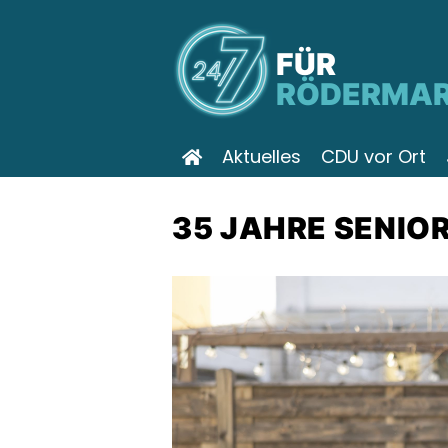
FÜR
RÖDERMA
Aktuelles
CDU vor Ort
35 JAHRE SENIO