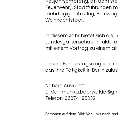
Neujahrsempfang, an dem stets ei
Feuerwehr), Stadtführungen m
mehrtägiger Ausflug, Planwage
Weihnachtsfeier.
In diesem Jahr bietet sich di
Landesgartenschau in Fulda an
mit einem Vortrag zu einem ak
Unsere Bundestagsabgeordnete 
das ihre Tätigkeit in Berlin zuläs
Nähere Auskunft:
E-Mail: monika.baerwalde@gm
Telefon: 06074-98232
Personen auf dem Bild: Von links nach rech