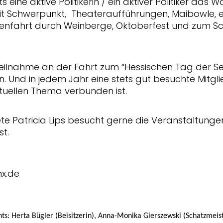
ne aktive Politikerin / ein aktiver Politiker das Wo
it Schwerpunkt, Theateraufführungen, Maibowle, 
nfahrt durch Weinberge, Oktoberfest und zum Sch
e Teilnahme an der Fahrt zum “Hessischen Tag der 
. Und in jedem Jahr eine stets gut besuchte Mitg
tuellen Thema verbunden ist.
Patricia Lips besucht gerne die Veranstaltungen
st.
x.de
ts: Herta Bügler (Beisitzerin), Anna-Monika Gierszewski (Schatzmeist