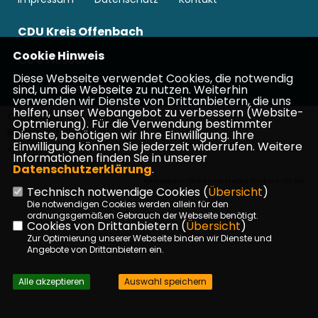
CDU Kreis Offenbach
Cookie Hinweis
CDU Hessen
Diese Webseite verwendet Cookies, die notwendig
CDU Deutschlands
sind, um die Webseite zu nutzen. Weiterhin
verwenden wir Dienste von Drittanbietern, die uns
helfen, unser Webangebot zu verbessern (Website-
©2026 CDU Stadtverband
Optmierung). Für die Verwendung bestimmter
Rödermark | Alle Rechte
Dienste, benötigen wir Ihre Einwilligung. Ihre
Einwilligung können Sie jederzeit widerrufen. Weitere
vorbehalten.
Informationen finden Sie in unserer
Datenschutzerklärung
.
Realisation: Sharkness Media GmbH & Co. KG
Technisch notwendige Cookies (
Übersicht
)
Die notwendigen Cookies werden allein für den
ordnungsgemäßen Gebrauch der Webseite benötigt.
Cookies von Drittanbietern (
Übersicht
)
Zur Optimierung unserer Webseite binden wir Dienste und
Angebote von Drittanbietern ein.
Alle akzeptieren
Auswahl speichern