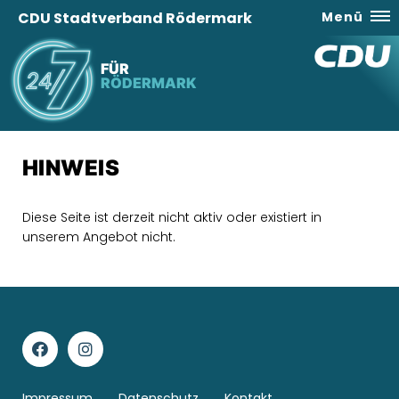
CDU Stadtverband Rödermark
Menü
FÜR
RÖDERMARK
HINWEIS
Diese Seite ist derzeit nicht aktiv oder existiert in
unserem Angebot nicht.
Impressum
Datenschutz
Kontakt